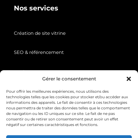
Nos services
Création de site vitrine
SEO & référencement
Suivez nous
Gérer le consentement
Pour offrir les meilleures expériences, nous utilisons des
technologies telles que les cookies pour stocker et/ou accéder aux
informations des appareils. Le fait de consentir à ces technologies
nous permettra de traiter des données telles que le comportement
de navigation ou les ID uniques sur ce site. Le fait de ne pas
consentir ou de retirer son consentement peut avoir un effet
négatif sur certaines caractéristiques et fonctions.
Copyright © 2026 Web Diffusion. Tous droits