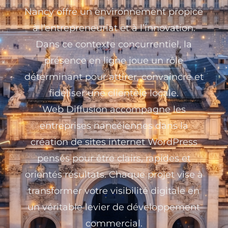
Nancy offre un environnement propice
à l’entrepreneuriat et à l’innovation.
Dans ce contexte concurrentiel, la
présence en ligne joue un rôle
déterminant pour attirer, convaincre et
fidéliser une clientèle locale.
Web Diffusion accompagne les
entreprises nancéiennes dans la
création de sites internet WordPress
pensés pour être clairs, rapides et
orientés résultats. Chaque projet vise à
transformer votre visibilité digitale en
un véritable levier de développement
commercial.