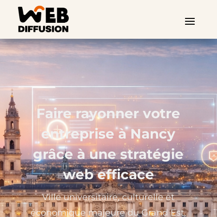
Faire rayonner votre
entreprise à Nancy
grâce à une stratégie
web efficace
Ville universitaire, culturelle et
économique majeure du Grand Est,