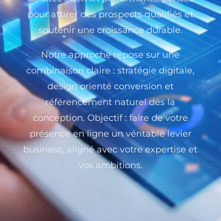
pour attirer des prospects qualifiés et
soutenir une croissance durable.
Notre approche repose sur une
combinaison claire : stratégie digitale,
design orienté conversion et
référencement naturel dès la
conception. Objectif : faire de votre
présence en ligne un véritable levier
business, aligné avec votre expertise et
vos ambitions.