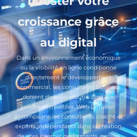
booster votre
croissance grâce
au digital
Dans un environnement économique
où la visibilité en ligne conditionne
directement le développement
commercial, les consultants business
doivent disposer d’outils digitaux
solides et crédibles. Web Diffusion
accompagne les consultants, coachs et
experts indépendants dans la création
de sites internet performants, pensés