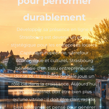
pour performer
durablement
Développer sa présence en ligne à
Strasbourg est devenu un enjeu
stratégique pour les entreprises locales.
Capitale européenne, carrefour
économique et culturel, Strasbourg
bénéficie d’un tissu entrepreneurial
dense où la visibilité digitale joue un
rôle clé dans la croissance. Aujourd’hui,
un site internet doit être bien plus
qu’une vitrine : il doit être clair, rapide,
bien référencé et pensé pour générer