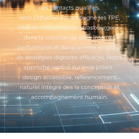
des contacts qualifiés.
Web Diffusion accompagne les TPE,
PME et indépendants strasbourgeois
dans la création de sites internet
performants et dans la mise en place
de stratégies digitales efficaces. Notre
approche repose sur trois piliers :
design accessible, référencement
naturel intégré dès la conception et
accompagnement humain.