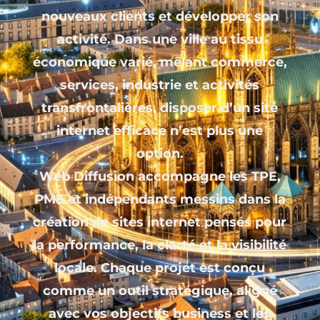
nouveaux clients et développer son
activité. Dans une ville au tissu
économique varié, mêlant commerce,
services, industrie et activités
transfrontalières, disposer d’un site
internet efficace n’est plus une
option.
Web Diffusion accompagne les TPE,
PME et indépendants messins dans la
création de sites internet pensés pour
la performance, la clarté et la visibilité
locale. Chaque projet est conçu
comme un outil stratégique, aligné
avec vos objectifs business et les