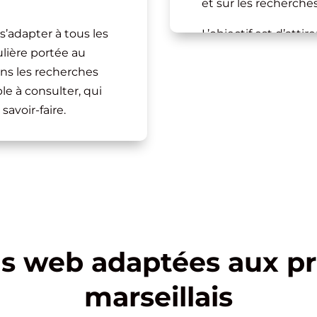
et sur les recherches 
s’adapter à tous les
L’objectif est d’atti
ulière portée au
personnes réellement
ans les recherches
de transformer ces v
ble à consulter, qui
concrètes.
savoir-faire.
ns web adaptées aux pr
marseillais