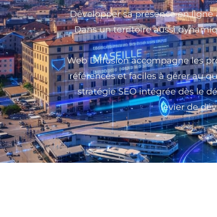
Développer sa présence en ligne à
Dans un territoire aussi dynamique
Web Diffusion accompagne les profe
référencés et faciles à gérer au q
stratégie SEO intégrée dès le d
levier de dé