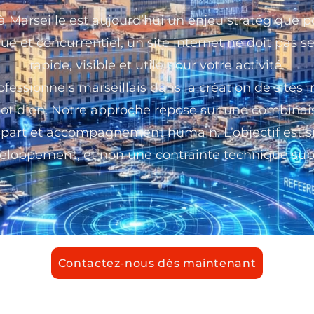
 Marseille est aujourd’hui un enjeu stratégique 
 et concurrentiel, un site internet ne doit pas seul
rapide, visible et utile pour votre activité.
ssionnels marseillais dans la création de sites i
uotidien. Notre approche repose sur une combinais
épart et accompagnement humain. L’objectif est si
veloppement, et non une contrainte technique su
Contactez-nous dès maintenant