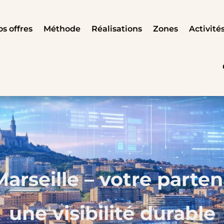
s offres
Méthode
Réalisations
Zones
Activité
rseille – votre partena
une visibilité durable