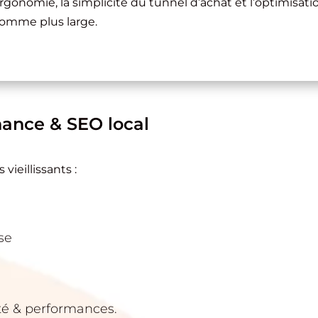
ergonomie, la simplicité du tunnel d’achat et l’optimisa
comme plus large.
ance & SEO local
vieillissants :
se
té & performances.