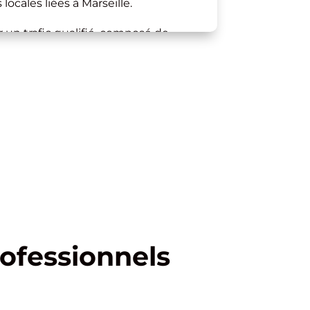
locales liées à Marseille.
rer un trafic qualifié, composé de
 intéressées par vos services, et
isites en prises de contact
ofessionnels