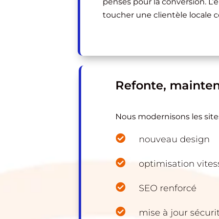
pensés pour la conversion. L’
toucher une clientèle locale 
Refonte, mainten
Nous modernisons les sites 

nouveau design

optimisation vites

SEO renforcé

mise à jour sécuri