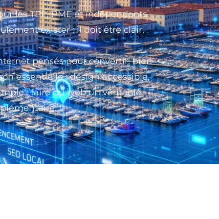
pour les TPE, PME et indépendants.
ement exister : il doit être clair,
nternet pensés pour convertir, bien
on essentielle : design accessible,
mple : faire du web un véritable
pplémentaire.