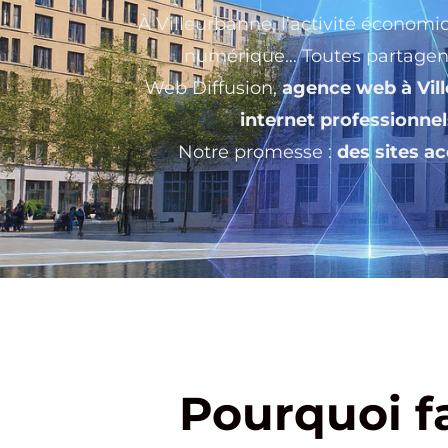
À Villeurbanne, l’activité économi
numérique… Toutes partagent 
Web Diffusion,
agence web à Vil
internet professionnel
Notre promesse :
des sites ac
Pourquoi f