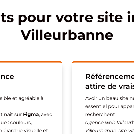
ts pour votre site i
Villeurbanne
ence
Référencemen
attire de vrai
isible et agréable à
Avoir un beau site ne
essentiel pour appar
t naît sur
Figma
, avec
recherchent :
e : couleurs,
agence web Villeu
iérarchie visuelle et
Villeurbanne
,
site v