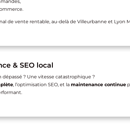
mmandes,
-commerce.
al de vente rentable, au-delà de Villeurbanne et Lyon M
ce & SEO local
ign dépassé ? Une vitesse catastrophique ?
plète
, l’optimisation SEO, et la
maintenance continue
p
erformant.