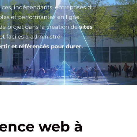
vices, indépendants, entreprises du
les et performantes en ligne.
e projet dans la création de
sites
t faciles à administrer.
rtir et référencés pour durer.
gence web à