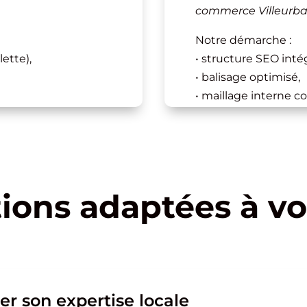
commerce Villeurb
Notre démarche :
ette),
• structure SEO inté
• balisage optimisé,
• maillage interne c
• optimisation mobile
• stratégie Google Bu
nnectée que
• contenus orientés 
eur est un véritable
Résultat : un site vis
tions adaptées à vo
demandes.
iser son expertise locale