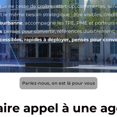
que ne cesse de croître : start-up, commerces, ser
le même besoin stratégique : être visibles, crédib
leurbanne
, accompagne les TPE, PME et porteurs d
s
pensés pour convertir, référencés durablement, e
cessibles, rapides à déployer, pensés pour conve
Parlez-nous, on est là pour vous
aire appel à une a