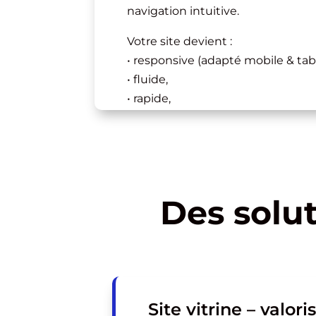
navigation intuitive.
Votre site devient :
• responsive (adapté mobile & tabl
• fluide,
• rapide,
• orienté conversion.
Dans une ville aussi dense et co
Villeurbanne, l’expérience utilisat
levier de crédibilité.
Des solu
Site vitrine – valor