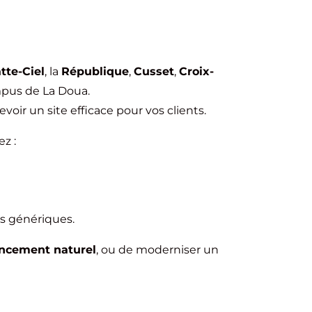
tte-Ciel
, la
République
,
Cusset
,
Croix-
mpus de La Doua.
oir un site efficace pour vos clients.
ez :
s génériques.
encement naturel
, ou de moderniser un