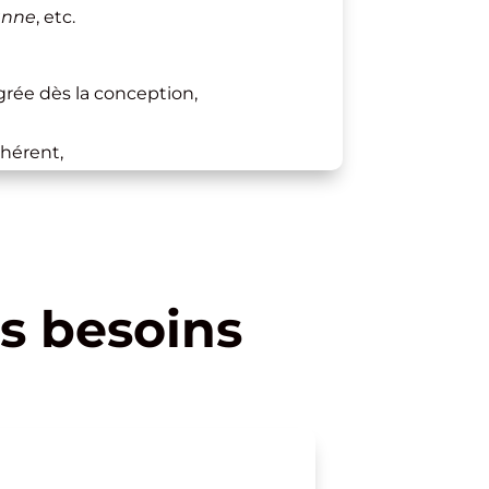
anne
, etc.
grée dès la conception,
ohérent,
 et vitesse,
siness Profile,
“intention de recherche”.
ible, utile, qui génère des
s besoins