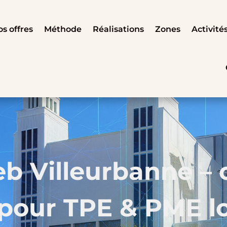
s offres
Méthode
Réalisations
Zones
Activité
 Villeurbanne – 
 pour TPE & PME l