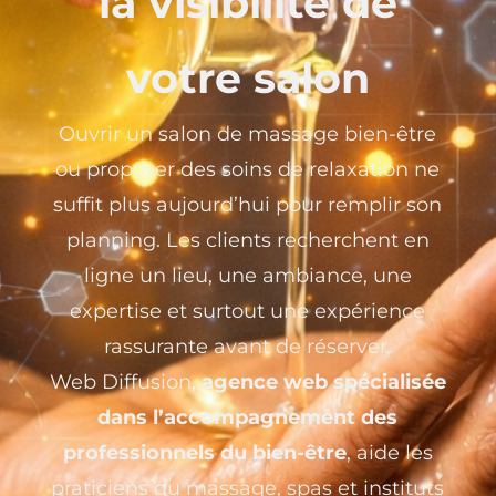
la visibilité de
votre salon
Ouvrir un salon de massage bien-être
ou proposer des soins de relaxation ne
suffit plus aujourd’hui pour remplir son
planning. Les clients recherchent en
ligne un lieu, une ambiance, une
expertise et surtout une expérience
rassurante avant de réserver.
Web Diffusion,
agence web spécialisée
dans l’accompagnement des
professionnels du bien-être
, aide les
praticiens du massage, spas et instituts