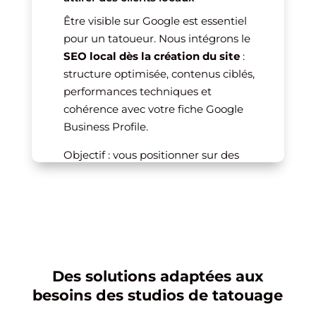
Être visible sur Google est essentiel
pour un tatoueur. Nous intégrons le
SEO local dès la création du site
:
structure optimisée, contenus ciblés,
performances techniques et
cohérence avec votre fiche Google
Business Profile.
Objectif : vous positionner sur des
recherches comme
tatoueur + ville
,
studio de tatouage
,
tatoueur style réaliste
,
tatoueur
blackwork
, etc.
Résultat : un trafic qualifié, composé
de personnes réellement à la
Des solutions adaptées aux
recherche d’un tatoueur.
besoins des studios de tatouage