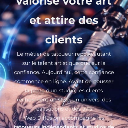
valorise votre art
et attire des
clients
Le métier de tatoueur repose autant
sur le talent artistique que sur la
confiance. Aujourd’hui, cette confiance
commence en ligne. Avant de pousser
la porte d’un studio, les clients
recherchent un style, un univers, des
réalisations et des avis.
Web Diffusion accompagne les
tatoueurs indépendants et studios de