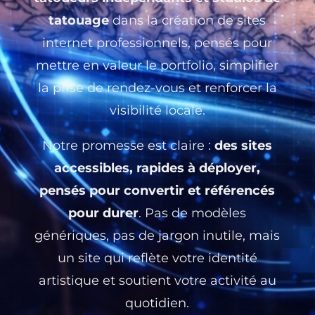
tatouage
dans la création de sites
internet professionnels, pensés pour
mettre en valeur le portfolio, simplifier
la prise de rendez-vous et renforcer la
visibilité locale.
Notre promesse est claire :
des sites
accessibles, rapides à déployer,
pensés pour convertir et référencés
pour durer
. Pas de modèles
génériques, pas de jargon inutile, mais
un site qui reflète votre identité
artistique et soutient votre activité au
quotidien.