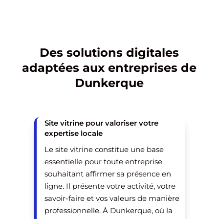
stratégiques. Un référencement bien
construit attire des visiteurs
réellement intéressés par vos services
et favorise une croissance progressive
Des solutions digitales
mais solide.
adaptées aux entreprises de
Dunkerque
Site vitrine pour valoriser votre
expertise locale
Le site vitrine constitue une base
essentielle pour toute entreprise
souhaitant affirmer sa présence en
ligne. Il présente votre activité, votre
savoir-faire et vos valeurs de manière
professionnelle. À Dunkerque, où la