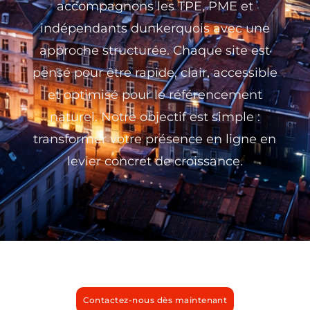
accompagnons les TPE, PME et
indépendants dunkerquois avec une
approche structurée. Chaque site est
pensé pour être rapide, clair, accessible
et optimisé pour le référencement
naturel. Notre objectif est simple :
transformer votre présence en ligne en
levier concret de croissance.
Contactez-nous dès maintenant