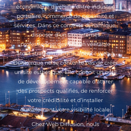
économique diversifié entre industrie
portuaire, commerce de proximité et
services. Dans ce contexte dynamique,
disposer d’un site internet
professionnel devient un véritable
atout stratégique. Une agence web à
Dunkerque ne se contente pas de créer
un site esthétique. Elle conçoit un outil
de développement capable d’attirer
des prospects qualifiés, de renforcer
votre crédibilité et d’installer
durablement votre visibilité locale.
Chez Web Diffusion, nous