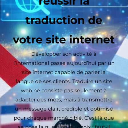
réussir la
traduction de
votre site internet
Développer son activité à
l’international passe aujourd’hui par un
site internet capable de parler la
langue de ses clients. Traduire un site
web ne consiste pas seulement à
adapter des mots, mais à transmettre
un message clair, crédible et optimisé
pour chaque marché ciblé. C’est là que
se pose la question du choix : faut-il