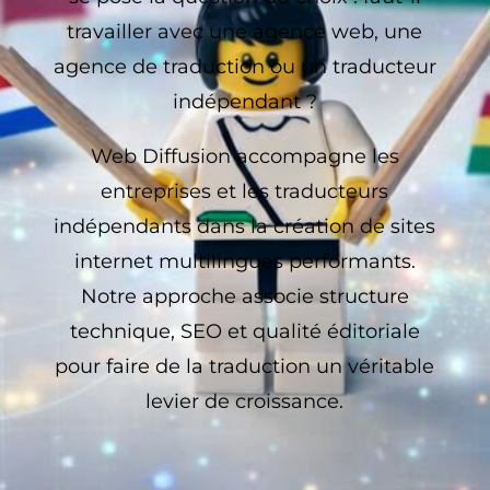
travailler avec une agence web, une
agence de traduction ou un traducteur
indépendant ?
Web Diffusion accompagne les
entreprises et les traducteurs
indépendants dans la création de sites
internet multilingues performants.
Notre approche associe structure
technique, SEO et qualité éditoriale
pour faire de la traduction un véritable
levier de croissance.