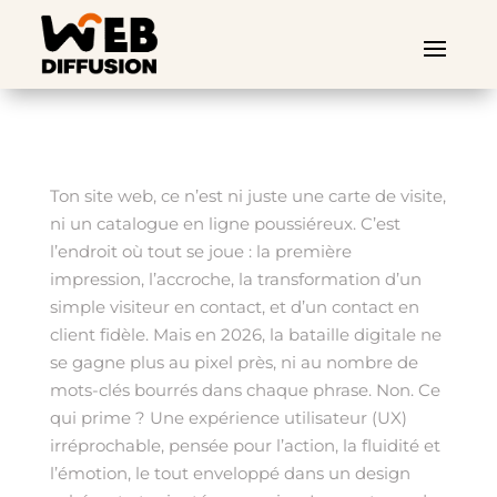
Ton site web, ce n’est ni juste une carte de visite,
ni un catalogue en ligne poussiéreux. C’est
l’endroit où tout se joue : la première
impression, l’accroche, la transformation d’un
simple visiteur en contact, et d’un contact en
client fidèle. Mais en 2026, la bataille digitale ne
se gagne plus au pixel près, ni au nombre de
mots-clés bourrés dans chaque phrase. Non. Ce
qui prime ? Une expérience utilisateur (UX)
irréprochable, pensée pour l’action, la fluidité et
l’émotion, le tout enveloppé dans un design