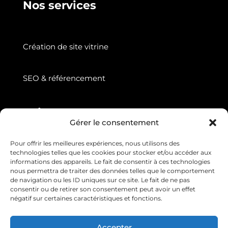
Nos services
Création de site vitrine
SEO & référencement
Suivez nous
Gérer le consentement
Pour offrir les meilleures expériences, nous utilisons des
technologies telles que les cookies pour stocker et/ou accéder aux
informations des appareils. Le fait de consentir à ces technologies
nous permettra de traiter des données telles que le comportement
de navigation ou les ID uniques sur ce site. Le fait de ne pas
consentir ou de retirer son consentement peut avoir un effet
négatif sur certaines caractéristiques et fonctions.
Copyright © 2026 Web Diffusion. Tous droits
Accepter