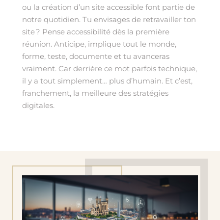
ou la création d’un site accessible font partie de
notre quotidien. Tu envisages de retravailler ton
site ? Pense accessibilité dès la première
réunion. Anticipe, implique tout le monde,
forme, teste, documente et tu avanceras
vraiment. Car derrière ce mot parfois technique,
il y a tout simplement… plus d’humain. Et c’est,
franchement, la meilleure des stratégies
digitales.