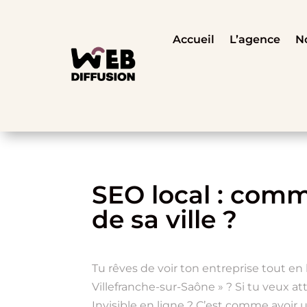
Accueil
L’agence
No
SEO local : comm
de sa ville ?
Tu rêves de voir ton entreprise tout en
Villefranche-sur-Saône » ? Si tu veux att
Invisible en ligne ? C’est comme avoir u