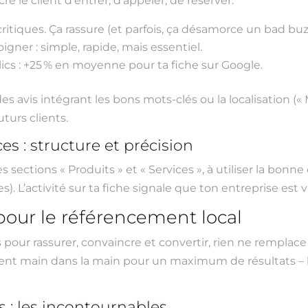
e le client d’entrer, d’appeler, de réserver.
critiques. Ça rassure (et parfois, ça désamorce un bad bu
igner : simple, rapide, mais essentiel.
clics : +25 % en moyenne pour ta fiche sur Google.
es avis intégrant les bons mots-clés ou la localisation (« 
uturs clients.
es : structure et précision
les sections « Produits » et « Services », à utiliser la bon
es). L’activité sur ta fiche signale que ton entreprise est 
pour le référencement local
s pour rassurer, convaincre et convertir, rien ne remplac
chent main dans la main pour un maximum de résultats – la f
 : les incontournables