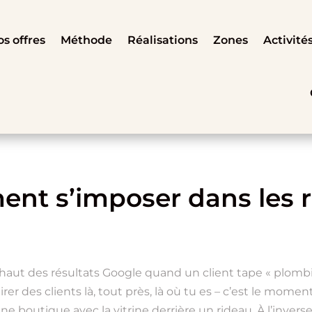
s offres
Méthode
Réalisations
Zones
Activité
ent s’imposer dans les 
 haut des résultats Google quand un client tape « plombi
irer des clients là, tout près, là où tu es – c’est le mome
ne boutique avec la vitrine derrière un rideau. À l’invers