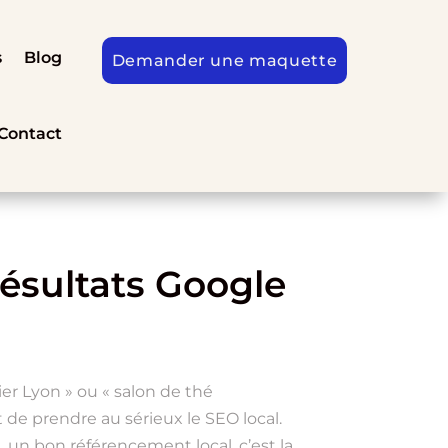
s
Blog
Demander une maquette
Contact
résultats Google
er Lyon » ou « salon de thé
nt de prendre au sérieux le SEO local.
e, un bon référencement local, c’est la