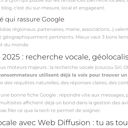
 à Lyon qui publie sur les tendances bien-être locales,
log, c’est du sur-mesure, local et engageant.
té qui rassure Google
ias régionaux, partenaires, mairie, associations…) valent 
et géographiquement pertinents. Mieux vaut 3 bons liens
out du monde.
2025 : recherche vocale, géolocali
ux moteurs majeurs : la recherche vocale (coucou Siri, OK 
consommateurs utilisent déjà la voix pour trouver un
se des requêtes naturelles, des réponses claires, des cont
à une bonne fiche Google : répondre vite aux messages, p
tisites affichent déjà un bond dans la gestion des avis
 pas filer ce que la tech te permet de soigner.
ocale avec Web Diffusion : tu as to