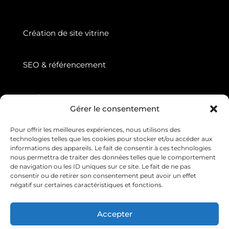
Création de site vitrine
SEO & référencement
Suivez nous
Gérer le consentement
Pour offrir les meilleures expériences, nous utilisons des
technologies telles que les cookies pour stocker et/ou accéder aux
informations des appareils. Le fait de consentir à ces technologies
nous permettra de traiter des données telles que le comportement
de navigation ou les ID uniques sur ce site. Le fait de ne pas
consentir ou de retirer son consentement peut avoir un effet
négatif sur certaines caractéristiques et fonctions.
Copyright © 2026 Web Diffusion. Tous droits
Accepter
réservés.