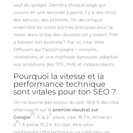
sauf du gadget. Derrière chaque page qui
s’ouvre en une seconde à peine, il y a des choix,
des astuces, des priorités. On décortique
ensemble les vraies bonnes pratiques pour te
hisser dans le top des résultats (et y rester). Prêt
à booster ton business ? Par ici, c’est Web
Diffusion qui t’accompagne – conseils,
révélations, et une méthode éprouvée, adaptée
aux ambitions des TPE, PME et indépendants.
Pourquoi la vitesse et la
performance technique
sont vitales pour ton SEO ?
On ne tourne pas autour du pot : 39,8 % des clics
atterrissent sur le
premier résultat sur
[1]
e
Google
. À la 2
place, c’est 18,7 %. Arrivé en
e
3
? À peine 10,2 %. En clair, être ultra-
performant côté technique, ça n’est plus un