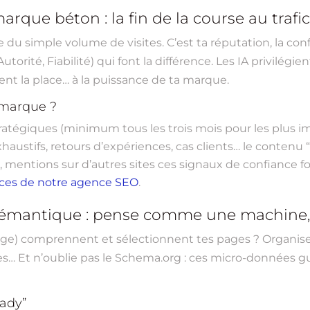
rque béton : la fin de la course au trafi
e du simple volume de visites. C’est ta réputation, la conf
orité, Fiabilité) qui font la différence. Les IA privilégien
ent la place… à la puissance de ta marque.
 marque ?
ratégiques (minimum tous les trois mois pour les plus i
xhaustifs, retours d’expériences, cas clients… le contenu “
, mentions sur d’autres sites ces signaux de confiance fo
ices de notre agence SEO
.
 sémantique : pense comme une machine,
) comprennent et sélectionnent tes pages ? Organise l’inf
es… Et n’oublie pas le Schema.org : ces micro-données gu
eady”