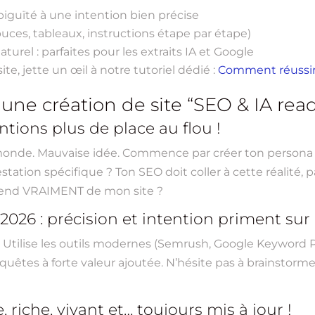
guïté à une intention bien précise
 à puces, tableaux, instructions étape par étape)
urel : parfaites pour les extraits IA et Google
e, jette un œil à notre tutoriel dédié :
Comment réussir
une création de site “SEO & IA rea
tentions plus de place au flou !
e monde. Mauvaise idée. Commence par créer ton persona 
station spécifique ? Ton SEO doit coller à cette réalité,
attend VRAIMENT de mon site ?
2026 : précision et intention priment sur
n”. Utilise les outils modernes (Semrush, Google Keyword
equêtes à forte valeur ajoutée. N’hésite pas à brainstorm
riche, vivant et… toujours mis à jour !