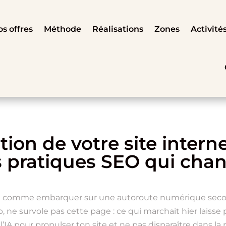
s offres
Méthode
Réalisations
Zones
Activité
tion de votre site inter
nes pratiques SEO qui ch
eu comme embarquer sur une autoroute numérique secoué
Stop, ne survole pas cette page : ce qui marchait hier lais
’IA pour propulser ton site et ne pas disparaître dans la 