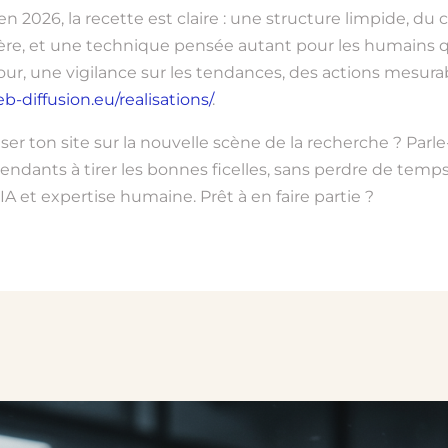
en 2026, la recette est claire : une structure limpide, du
ère, et une technique pensée autant pour les humains que
our, une vigilance sur les tendances, des actions mesur
eb-diffusion.eu/realisations/
.
 ton site sur la nouvelle scène de la recherche ? Parle-
ndants à tirer les bonnes ficelles, sans perdre de temps n
 IA et expertise humaine. Prêt à en faire partie ?