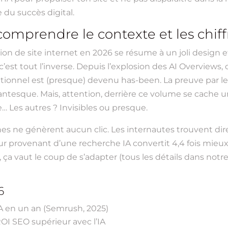
e du succès digital.
comprendre le contexte et les chiff
on de site internet en 2026 se résume à un joli design et
é, c’est tout l’inverse. Depuis l’explosion des AI Overvie
ionnel est (presque) devenu has-been. La preuve par les ch
antesque. Mais, attention, derrière ce volume se cache une 
e… Les autres ? Invisibles ou presque.
hes ne génèrent aucun clic. Les internautes trouvent di
eur provenant d’une recherche IA convertit 4,4 fois mieux
 ça vaut le coup de s’adapter (tous les détails dans notr
6
IA en un an (Semrush, 2025)
OI SEO supérieur avec l’IA