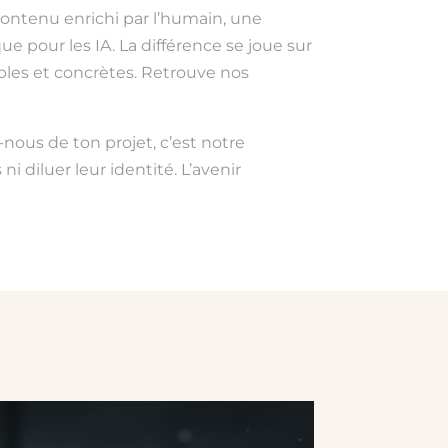
 contenu enrichi par l’humain, une
 pour les IA. La différence se joue sur
ables et concrètes. Retrouve nos
nous de ton projet, c’est notre
i diluer leur identité. L’avenir