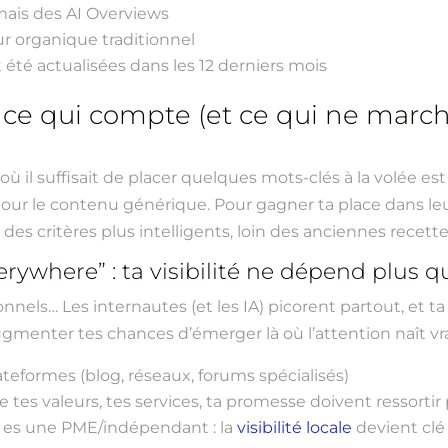
mais des AI Overviews
eur organique traditionnel
t été actualisées dans les 12 derniers mois
ce qui compte (et ce qui ne marche
 il suffisait de placer quelques mots-clés à la volée est 
ur le contenu générique. Pour gagner ta place dans leur 
es critères plus intelligents, loin des anciennes recette
erywhere” : ta visibilité ne dépend plus 
onnels… Les internautes (et les IA) picorent partout, et t
 augmenter tes chances d’émerger là où l’attention naît v
ateformes (blog, réseaux, forums spécialisés)
tes valeurs, tes services, ta promesse doivent ressortir
tu es une PME/indépendant : la
visibilité locale
devient clé 