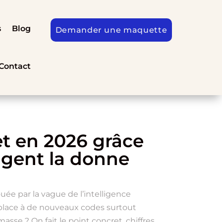
s
Blog
Demander une maquette
Contact
net en 2026 grâce
angent la donne
e par la vague de l’intelligence
se place à de nouveaux codes surtout
masse ? On fait le point concret, chiffres