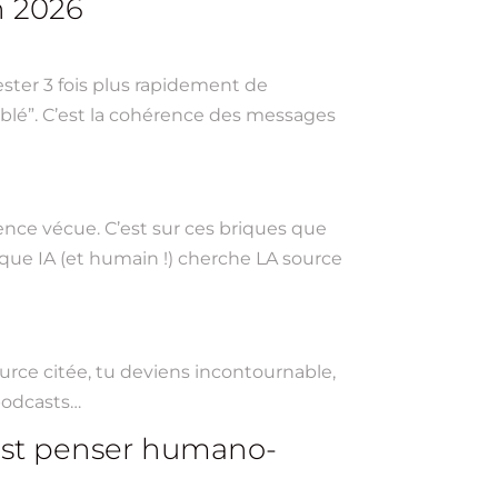
n 2026
ester 3 fois plus rapidement de
 ciblé”. C’est la cohérence des messages
rience vécue. C’est sur ces briques que
aque IA (et humain !) cherche LA source
ource citée, tu deviens incontournable,
 podcasts…
c’est penser humano-