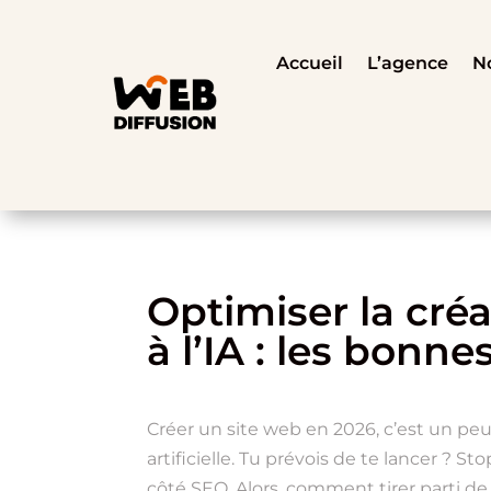
Accueil
L’agence
No
Optimiser la créa
à l’IA : les bon
Créer un site web en 2026, c’est un p
artificielle. Tu prévois de te lancer ? 
côté SEO. Alors, comment tirer parti de l