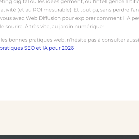
ing digital où les idées germent, où l’intelligence artificiel
 créativité (et au ROI mesurable). Et tout ça, sans perdre l’a
-vous avec Web Diffusion pour explorer comment l’IA pe
e sourire. À très vite, au jardin numérique !
t les bonnes pratiques web, n’hésite pas à consulter aussi
s pratiques SEO et IA pour 2026