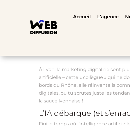
Accueil
L’agence
No
À Lyon, le marketing digital ne sent plus
artificielle – cette « collègue » qui ne
bords du Rhône, elle réinvente la comm
digitales, ou tu scrutes juste les ten
la sauce lyonnaise !
L’IA débarque (et s’enr
Fini le temps où l’intelligence artificie