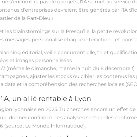
s’encombre pas de gadgets, l’IA se met au service de la v
tenus d’entreprises devraient être générés par l’IA d’ici 
rtier de la Part-Dieu.)
 les brainstormings sur la Presqu’île, la petite révolution e
re les messages, personnalise chaque interaction… et boos
nning éditorial, veille concurrentielle, tri et qualificati
déos et images personnalisées
4/7 (même le dimanche, même la nuit du 8 décembre !)
campagnes, ajuster les stocks ou cibler les contenus les 
a data et la compréhension des recherches locales (SEO l
l’IA, un allié rentable à Lyon
région lyonnaise en 2025. Tu cherches encore un effet de
quoi donner confiance. Les analyses sectorielles confirmen
6 (source : Le Monde Informatique).