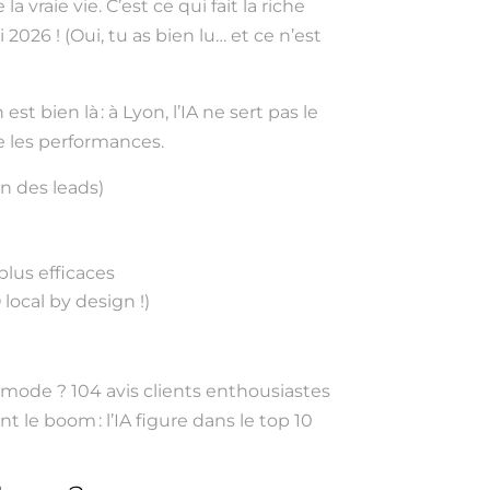
raie vie. C’est ce qui fait la riche
2026 ! (Oui, tu as bien lu… et ce n’est
st bien là : à Lyon, l’IA ne sert pas le
te les performances.
on des leads)
plus efficaces
ocal by design !)
 mode ? 104 avis clients enthousiastes
t le boom : l’IA figure dans le top 10