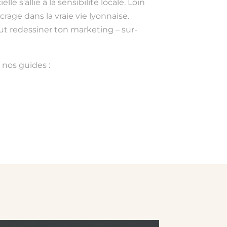
le s’allie à la sensibilité locale. Loin
ncrage dans la vraie vie lyonnaise.
ut redessiner ton marketing – sur-
 nos guides :