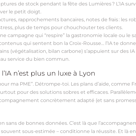
ptures de stock pendant la fête des Lumières ? L’IA surve
er le petit doigt.
ctures, rapprochements bancaires, notes de frais : les robo
stress, plus de temps pour chouchouter tes clients.
e campagne qui “respire” la gastronomie locale ou le sa
 contenus qui sentent bon la Croix-Rousse… l’IA te donne
ns (végétalisation, bilan carbone) s’appuient sur des IA 
ion au service du bien commun.
 l’IA n’est plus un luxe à Lyon
r pour ma PME”. Détrompe-toi. Les plans d’aide, comme F
surtout pour des solutions sobres et efficaces. Parallè
ccompagnement concrètement adapté (et sans promesse 
t rien sans de bonnes données. C’est là que l’accompagn
– souvent sous-estimée – conditionne la réussite. Et là e