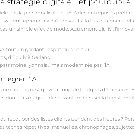
ta stratégie digitale… et pourquoi à
bâcle pas la personnalisation. 78 % des entreprises préfè
 tissu entrepreneurial où l’on veut à la fois du concret et 
pas un simple effet de mode. Autrement dit : ici, l’innova
e, tout en gardant l’esprit du quartier
nts, d’Écully à Gerland
 patrimoine lyonnais… mais modernisés par l’IA
ntégrer l’IA
ne montagne à gravir à coup de budgets démesurés. Faux
tes douleurs du quotidien avant de creuser la transform
ne ou recouper des listes clients pendant des heures ? P
r les tâches répétitives (manuelles, chronophages, sujettes