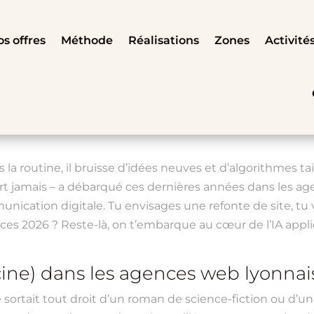
s offres
Méthode
Réalisations
Zones
Activité
 la routine, il bruisse d’idées neuves et d’algorithmes ta
 dort jamais – a débarqué ces dernières années dans les a
unication digitale. Tu envisages une refonte de site, t
dances 2026 ? Reste-là, on t’embarque au cœur de l’IA ap
acine) dans les agences web lyonnai
lle sortait tout droit d’un roman de science-fiction ou d’u