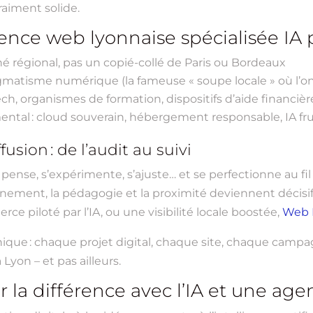
aiment solide.
ence web lyonnaise spécialisée IA 
é régional, pas un copié-collé de Paris ou Bordeaux
matisme numérique (la fameuse « soupe locale » où l’on
h, organismes de formation, dispositifs d’aide financièr
l : cloud souverain, hébergement responsable, IA fruga
ion : de l’audit au suivi
se pense, s’expérimente, s’ajuste… et se perfectionne au f
agnement, la pédagogie et la proximité deviennent décisifs
e piloté par l’IA, ou une visibilité locale boostée,
Web D
nique : chaque projet digital, chaque site, chaque campa
 Lyon – et pas ailleurs.
 la différence avec l’IA et une ag