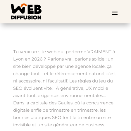
Tu veux un site web qui performe VRAIMENT à
Lyon en 2026 ? Parlons vrai, parlons solide : un
site bien développé par une agence locale, ça
change tout—et le référencement naturel, c’est
ni accessoire, ni facultatif. Les règles du jeu du
SEO évoluent vite : IA générative, UX mobile
avant tout, exigences environnementales…
Dans la capitale des Gaules, où la concurrence
digitale enfle de trimestre en trimestre, les
bonnes pratiques SEO font le tri entre un site
invisible et un site générateur de business.