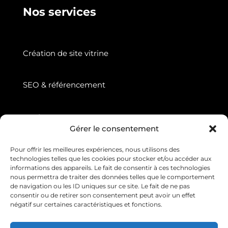
Nos services
Création de site vitrine
SEO & référencement
Suivez nous
Gérer le consentement
Pour offrir les meilleures expériences, nous utilisons des
technologies telles que les cookies pour stocker et/ou accéder aux
informations des appareils. Le fait de consentir à ces technologies
nous permettra de traiter des données telles que le comportement
de navigation ou les ID uniques sur ce site. Le fait de ne pas
consentir ou de retirer son consentement peut avoir un effet
négatif sur certaines caractéristiques et fonctions.
Copyright © 2026 Web Diffusion. Tous droits