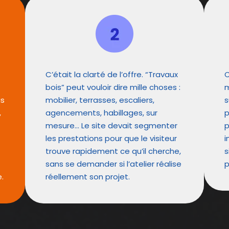
C’était la clarté de l’offre. “Travaux
C
bois” peut vouloir dire mille choses :
m
as
mobilier, terrasses, escaliers,
s
,
agencements, habillages, sur
p
mesure… Le site devait segmenter
p
les prestations pour que le visiteur
i
trouve rapidement ce qu’il cherche,
s
sans se demander si l’atelier réalise
p
.
réellement son projet.