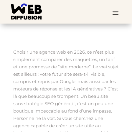
Choisir une agence web en 2026, ce n’est plus
simplement comparer des maquettes, un tarif
et une promesse de “site moderne”. Le vrai sujet
est ailleurs : votre futur site sera-t-il visible,
compris et repris par Google, mais aussi par les
moteurs de réponse et les IA génératives ? C’est
là que beaucoup se trompent. Un beau site
sans stratégie SEO génératif, c’est un peu une
boutique impeccable au fond d’une impasse.
Personne ne la voit. Si vous cherchez une
agence capable de créer un site utile au