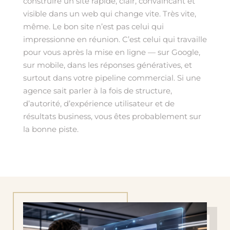
construire un site rapide, clair, convaincant et
visible dans un web qui change vite. Très vite,
même. Le bon site n’est pas celui qui
impressionne en réunion. C’est celui qui travaille
pour vous après la mise en ligne — sur Google,
sur mobile, dans les réponses génératives, et
surtout dans votre pipeline commercial. Si une
agence sait parler à la fois de structure,
d’autorité, d’expérience utilisateur et de
résultats business, vous êtes probablement sur
la bonne piste.