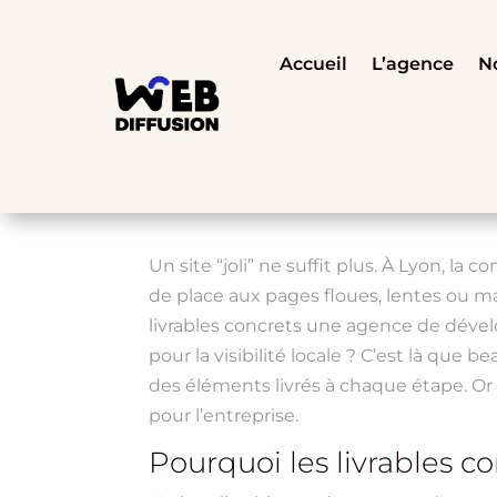
Accueil
L’agence
No
Un site “joli” ne suffit plus. À Lyon, l
de place aux pages floues, lentes ou mal 
livrables concrets une agence de dévelo
pour la visibilité locale ? C’est là que
des éléments livrés à chaque étape. Or c
pour l’entreprise.
Pourquoi les livrables 