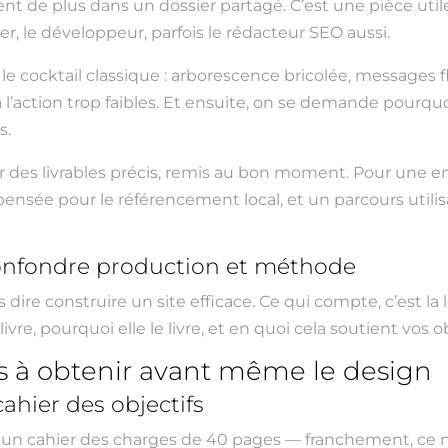
nt de plus dans un dossier partagé. C’est une pièce util
gner, le développeur, parfois le rédacteur SEO aussi.
t le cocktail classique : arborescence bricolée, messages 
 l’action trop faibles. Et ensuite, on se demande pourquoi
s.
sur des livrables précis, remis au bon moment. Pour une e
pensée pour le référencement local, et un parcours utilis
 confondre production et méthode
dire construire un site efficace. Ce qui compte, c’est la
ivre, pourquoi elle le livre, et en quoi cela soutient vos o
ues à obtenir avant même le design
cahier des objectifs
 un cahier des charges de 40 pages — franchement, ce n’