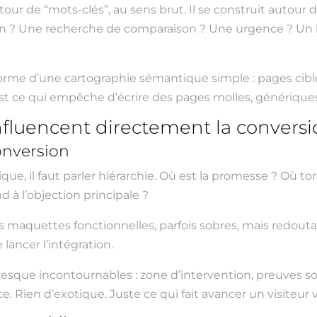
tour de “mots-clés”, au sens brut. Il se construit autour 
on ? Une recherche de comparaison ? Une urgence ? Un b
 forme d’une cartographie sémantique simple : pages cible
est ce qui empêche d’écrire des pages molles, génériques,
influencent directement la convers
onversion
que, il faut parler hiérarchie. Où est la promesse ? Où to
 à l’objection principale ?
es maquettes fonctionnelles, parfois sobres, mais redout
lancer l’intégration.
resque incontournables : zone d’intervention, preuves soci
e. Rien d’exotique. Juste ce qui fait avancer un visiteur v