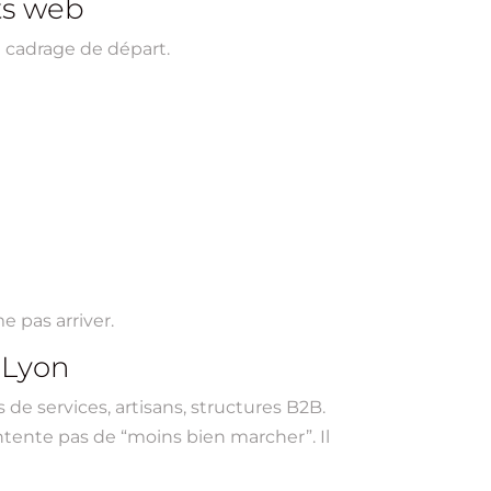
ts web
n cadrage de départ.
e pas arriver.
 Lyon
e services, artisans, structures B2B.
 contente pas de “moins bien marcher”. Il