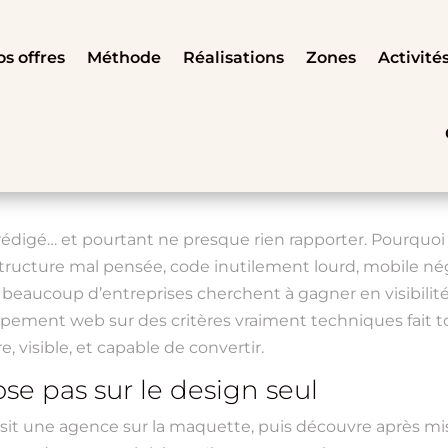
s offres
Méthode
Réalisations
Zones
Activité
 rédigé… et pourtant ne presque rien rapporter. Pourquoi
ucture mal pensée, code inutilement lourd, mobile négli
 où beaucoup d’entreprises cherchent à gagner en visibili
ement web sur des critères vraiment techniques fait to
e, visible, et capable de convertir.
se pas sur le design seul
isit une agence sur la maquette, puis découvre après mis