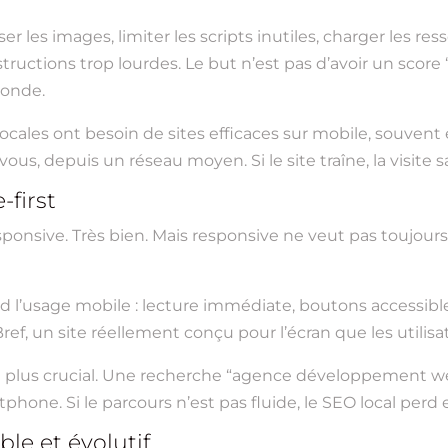
r les images, limiter les scripts inutiles, charger les r
structions trop lourdes. Le but n’est pas d’avoir un score “j
monde.
ocales ont besoin de sites efficaces sur mobile, souvent 
ous, depuis un réseau moyen. Si le site traîne, la visite s
-first
onsive. Très bien. Mais responsive ne veut pas toujours d
rd l’usage mobile : lecture immédiate, boutons accessibl
ef, un site réellement conçu pour l’écran que les utilisa
re plus crucial. Une recherche “agence développement w
phone. Si le parcours n’est pas fluide, le SEO local perd e
le et évolutif