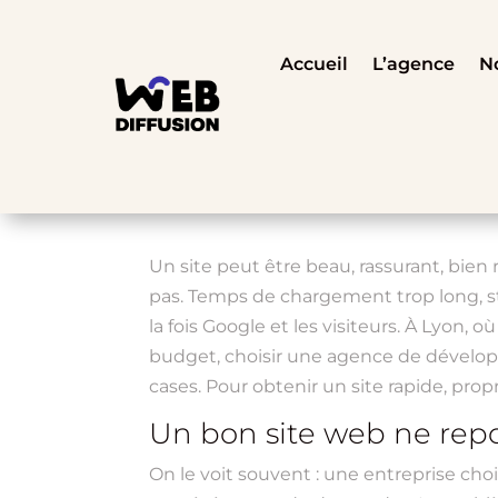
Accueil
L’agence
No
Un site peut être beau, rassurant, bien
pas. Temps de chargement trop long, str
la fois Google et les visiteurs. À Lyon,
budget, choisir une agence de développ
cases. Pour obtenir un site rapide, propr
Un bon site web ne repo
On le voit souvent : une entreprise cho